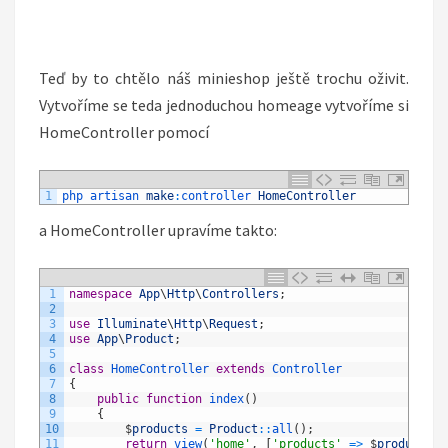
Teď by to chtělo náš minieshop ještě trochu oživit.
Vytvoříme se teda jednoduchou homeage vytvoříme si
HomeController pomocí
1
php 
artisan 
make
:
controller 
HomeController
a HomeController upravíme takto:
1
namespace
App
\
Http
\
Controllers
;
2
3
use
Illuminate
\
Http
\
Request
;
4
use
App
\
Product
;
5
6
class
HomeController
extends
Controller
7
{
8
public
function
index
(
)
9
{
10
$
products
=
Product
::
all
(
)
;
11
return
view
(
'home'
,
[
'products'
=
>
$
products
]
)