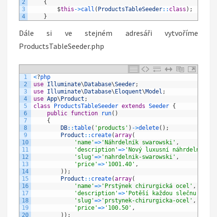
2
{
3
$
this
->
call
(
ProductsTableSeeder
::
class
)
;
4
}
Dále si ve stejném adresáři vytvoříme
ProductsTableSeeder.php
1
<
?
php
2
use
Illuminate
\
Database
\
Seeder
;
3
use
Illuminate
\
Database
\
Eloquent
\
Model
;
4
use
App
\
Product
;
5
class
ProductsTableSeeder
extends
Seeder
{
6
public
function
run
(
)
7
{
8
DB
::
table
(
'products'
)
->
delete
(
)
;
9
Product
::
create
(
array
(
10
'name'
=
>
'Náhrdelník swarowski'
,
11
'description'
=
>
'Nový luxusní náhrdelník sw
12
'slug'
=
>
'nahrdelnik-swarowski'
,
13
'price'
=
>
'1001.40'
,
14
)
)
;
15
Product
::
create
(
array
(
16
'name'
=
>
'Prstýnek chirurgická ocel'
,
17
'description'
=
>
'Potěší každou slečnu nebo 
18
'slug'
=
>
'prstynek-chirurgicka-ocel'
,
19
'price'
=
>
'100.50'
,
20
)
)
;