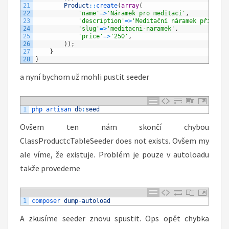
21
Product
::
create
(
array
(
22
'name'
=
>
'Náramek pro meditaci'
,
23
'description'
=
>
'Meditační náramek přímo z 
24
'slug'
=
>
'meditacni-naramek'
,
25
'price'
=
>
'250'
,
26
)
)
;
27
}
28
}
a nyní bychom už mohli pustit seeder
1
php 
artisan 
db
:
seed
Ovšem ten nám skončí chybou
ClassProductcTableSeeder does not exists. Ovšem my
ale víme, že existuje. Problém je pouze v autoloadu
takže provedeme
1
composer 
dump
-
autoload
A zkusíme seeder znovu spustit. Ops opět chybka