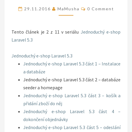
ČÁST
Comments
29.11.2016
MaMusha
0 Comment
2
–
DATABÁZE
Tento článek je 2 z 11 v seriálu
Jednoduchý e-shop
SEEDER
Laravel 5.3
A
HOMEPAGE
Jednoduchý e-shop Laravel 5.3
Jednoduchý e-shop Laravel 5.3 část 1 – Instalace
a databáze
Jednoduchý e-shop Laravel 5.3 část 2 – databáze
seeder a homepage
Jednoduchý e-shop Laravel 5.3 část 3 – košík a
přidání zboží do něj
Jednoduchý e-shop Laravel 5.3 část 4 –
dokončení objednávky
Jednoduchý e-shop Laravel 5.3 část 5 – odeslání