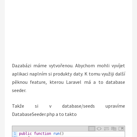
Dazabázi máme vytvořenou. Abychom mohli vyvíjet
aplikaci naplním si produkty daty. K tomu využiji další
pěknou feature, kterou Laravel má a to database
seeder.
Takže si v database/seeds upravíme
DatabaseSeeder.php a to takto
1
public
function
run
(
)