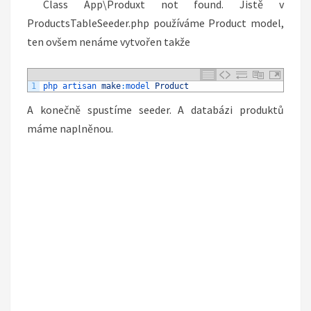
Class App\Produxt not found. Jistě v
ProductsTableSeeder.php používáme Product model,
ten ovšem nenáme vytvořen takže
1
php 
artisan 
make
:
model 
Product
A konečně spustíme seeder. A databázi produktů
máme naplněnou.