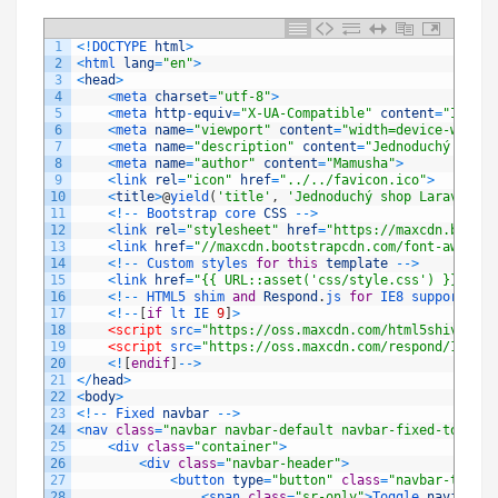
1
<
!
DOCTYPE 
html
>
2
<
html 
lang
=
"en"
>
3
<
head
>
4
<
meta 
charset
=
"utf-8"
>
5
<
meta 
http
-
equiv
=
"X-UA-Compatible"
content
=
"IE=edg
6
<
meta 
name
=
"viewport"
content
=
"width=device-width,
7
<
meta 
name
=
"description"
content
=
"Jednoduchý eshop
8
<
meta 
name
=
"author"
content
=
"Mamusha"
>
9
<
link 
rel
=
"icon"
href
=
"../../favicon.ico"
>
10
<
title
>
@
yield
(
'title'
,
'Jednoduchý shop Laravel 5.
11
<
!
--
Bootstrap 
core 
CSS
--
>
12
<
link 
rel
=
"stylesheet"
href
=
"https://maxcdn.bootst
13
<
link 
href
=
"//maxcdn.bootstrapcdn.com/font-awesome
14
<
!
--
Custom 
styles 
for
this
template
--
>
15
<
link 
href
=
"{{ URL::asset('css/style.css') }}"
rel
16
<
!
--
HTML5 
shim 
and
Respond
.
js 
for
IE8
support
of
17
<
!
--
[
if
lt
IE
9
]
>
18
<script 
src
=
"https://oss.maxcdn.com/html5shiv/3.7.
19
<script 
src
=
"https://oss.maxcdn.com/respond/1.4.2/
20
<
!
[
endif
]
--
>
21
<
/
head
>
22
<
body
>
23
<
!
--
Fixed 
navbar
--
>
24
<
nav 
class
=
"navbar navbar-default navbar-fixed-top"
>
25
<
div 
class
=
"container"
>
26
<
div 
class
=
"navbar-header"
>
27
<
button 
type
=
"button"
class
=
"navbar-toggle
28
<
span 
class
=
"sr-only"
>
Toggle 
navigatio