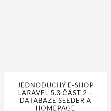
JEDNODUCHÝ
JEDNODUCHÝ E-SHOP
E-
LARAVEL 5.3 ČÁST 2 –
SHOP
DATABÁZE SEEDER A
LARAVEL
5.3
HOMEPAGE