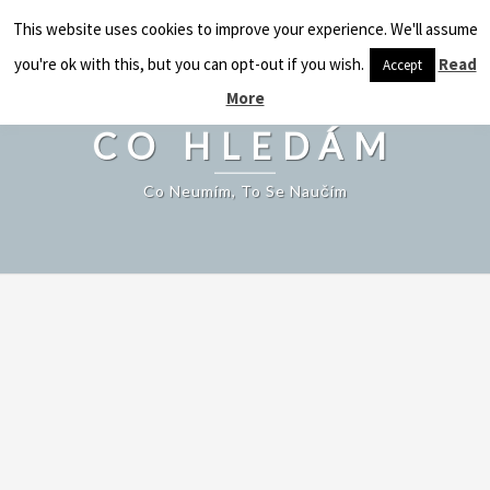
CO HLEDÁM
This website uses cookies to improve your experience. We'll assume
Togg
navig
you're ok with this, but you can opt-out if you wish.
Read
Accept
More
CO HLEDÁM
Co Neumím, To Se Naučím