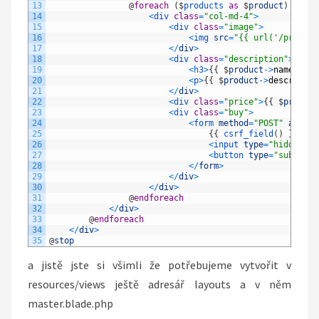
13
@
foreach
(
$
products 
as
$
product
)
14
<
div 
class
=
"col-md-4"
>
15
<
div 
class
=
"image"
>
16
<
img 
src
=
"{{ url('/product
17
<
/
div
>
18
<
div 
class
=
"description"
>
19
<
h3
>
{
{
$
product
->
name
}
}
<
/
20
<
p
>
{
{
$
product
->
descriptio
21
<
/
div
>
22
<
div 
class
=
"price"
>
{
{
$
product
23
<
div 
class
=
"buy"
>
24
<
form 
method
=
"POST"
action
25
{
{
csrf_field
(
)
}
}
26
<
input 
type
=
"hidden"
n
27
<
button 
type
=
"submit"
28
<
/
form
>
29
<
/
div
>
30
<
/
div
>
31
@
endforeach
32
<
/
div
>
33
@
endforeach
34
<
/
div
>
35
@
stop
a jistě jste si všimli že potřebujeme vytvořit v
resources/views ještě adresář layouts a v něm
master.blade.php