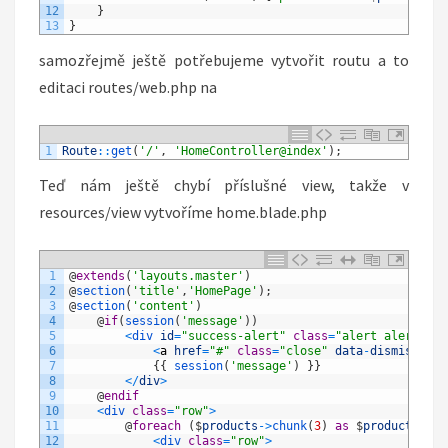
12
}
13
}
samozřejmě ještě potřebujeme vytvořit routu a to
editaci routes/web.php na
1
Route
::
get
(
'/'
,
'HomeController@index'
)
;
Teď nám ještě chybí příslušné view, takže v
resources/view vytvoříme home.blade.php
1
@
extends
(
'layouts.master'
)
2
@
section
(
'title'
,
'HomePage'
)
;
3
@
section
(
'content'
)
4
@
if
(
session
(
'message'
)
)
5
<
div 
id
=
"success-alert"
class
=
"alert alert-suc
6
<
a
href
=
"#"
class
=
"close"
data
-
dismiss
=
"al
7
{
{
session
(
'message'
)
}
}
8
<
/
div
>
9
@
endif
10
<
div 
class
=
"row"
>
11
@
foreach
(
$
products
->
chunk
(
3
)
as
$
products
)
12
<
div 
class
=
"row"
>