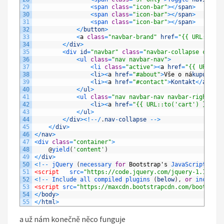
29
<
span 
class
=
"icon-bar"
>
<
/
span
>
30
<
span 
class
=
"icon-bar"
>
<
/
span
>
31
<
span 
class
=
"icon-bar"
>
<
/
span
>
32
<
/
button
>
33
<
a
class
=
"navbar-brand"
href
=
"{{ URL::to('
34
<
/
div
>
35
<
div 
id
=
"navbar"
class
=
"navbar-collapse collap
36
<
ul 
class
=
"nav navbar-nav"
>
37
<
li 
class
=
"active"
>
<
a
href
=
"{{ URL::to
38
<
li
>
<
a
href
=
"#about"
>
V
š
e
o
n
á
kupu
<
/
a
>
<
39
<
li
>
<
a
href
=
"#contact"
>
Kontakt
<
/
a
>
<
/
li
40
<
/
ul
>
41
<
ul 
class
=
"nav navbar-nav navbar-right"
>
42
<
li
>
<
a
href
=
"{{ URL::to('cart') }}"
>
<
i
43
<
/
ul
>
44
<
/
div
>
<
!
--
/
.
nav
-
collapse
--
>
45
<
/
div
>
46
<
/
nav
>
47
<
div 
class
=
"container"
>
48
@
yield
(
'content'
)
49
<
/
div
>
50
<
!
--
jQuery
(
necessary 
for
Bootstrap
'
s
JavaScript 
plug
51
<script   
src
=
"https://code.jquery.com/jquery-1.12.4.m
52
<
!
--
Include 
all 
compiled 
plugins
(
below
)
,
or
include
53
<script 
src
=
"https://maxcdn.bootstrapcdn.com/bootstrap
54
<
/
body
>
55
<
/
html
>
a už nám konečně něco funguje