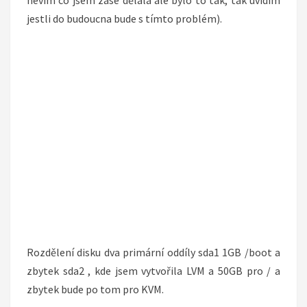
nevím co jsem zase dělala ale bylo to tak, tak uvidím
jestli do budoucna bude s tímto problém).
Rozdělení disku dva primární oddíly sda1 1GB /boot a
zbytek sda2 , kde jsem vytvořila LVM a 50GB pro / a
zbytek bude po tom pro KVM.