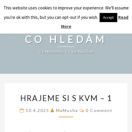
CO HLEDÁM
This website uses cookies to improve your experience. We'll assume
Togg
navig
you're ok with this, but you can opt-out if you wish.
Read
Accept
More
CO HLEDÁM
Co Neumím, To Se Naučím
HRAJEME
HRAJEME SI S KVM – 1
SI
S
Comments
10.4.2025
MaMusha
0 Comment
KVM
–
1