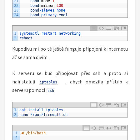
21
bond
-
mode
1
22
bond
-
miimon
100
23
bond
-
slaves 
none
24
bond
-
primary 
eno1
1
systemctl 
restart 
networking
2
reboot
Kupodivu mi po té ještě funguje připojení k internetu
až se sama divím.
K serveru se bud připojovat přes ssh a proto si
nainstaluji
, abych omezila přístup k
iptables
serveru pomocí
ssh
1
apt 
install 
iptables
2
nano
/
root
/
firewall
.
sh
1
#!/bin/bash
2