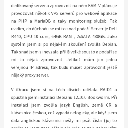
dedikovaný server a zprovoznit na něm KVM. V plánu je
provozovat několik VPS serverů pro webové aplikace
na PHP a MariaDB a taky monitoring služeb. Tak
uvidím, do důchodu se mi to snad podaří. Server je Dell
R440, CPU 10 core, 64GB RAM , 2xSATA 480GB. Jako
systém jsem si po nějakém zkoušení zvolila Debian.
Tak snad jsem si nevzala příliš velké sousto a podaří se
mi to nějak zprovoznit. Jelikož mám jen jednu
veřejnou IP adresu, tak budu muset zprovoznit ještě
nějaký proxy server.
V iDracu jsem si na těch discích udělala RAID1 a
spustila jsem instalaci Debianu 12.10.0 Bookworm. Při
instalaci jsem zvolila jazyk English, země ČR a
klávesnice českou, což vypadá nelogicky, ale když jsem
dala anglickou klávesnici nešly mi psát čísla (joj to