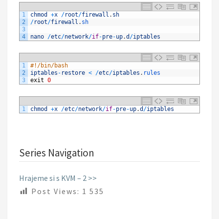
1
chmod
+
x
/
root
/
firewall
.
sh
2
/
root
/
firewall
.
sh
3
4
nano
/
etc
/
network
/
if
-
pre
-
up
.
d
/
iptables
1
#!/bin/bash
2
iptables
-
restore
<
/
etc
/
iptables
.
rules
3
exit
0
1
chmod
+
x
/
etc
/
network
/
if
-
pre
-
up
.
d
/
iptables
Series Navigation
Hrajeme si s KVM – 2 >>
Post Views:
1 535