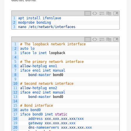
1
apt 
install 
ifenslave
2
modprobe 
bonding
3
nano
/
etc
/
network
/
interfaces
1
# The loopback network interface
2
auto 
lo
3
iface 
lo 
inet 
loopback
4
5
# The primary network interface
6
allow
-
hotplug 
eno1
7
iface 
eno1 
inet 
manual
8
bond
-
master 
bond0
9
10
# Second network interface
11
allow
-
hotplug 
eno2
12
iface 
eno2 
inet 
manual
13
bond
-
master 
bond0
14
15
# Bond interface
16
auto 
bond0
17
iface 
bond0 
inet 
static
18
address 
xxx
.
xxx
.
xxx
.
xxx
/
xxx
19
gateway 
xxx
.
xxx
.
xxx
.
xxx
20
dns
-
nameservers 
xxx
.
xxx
.
xxx
.
xxx