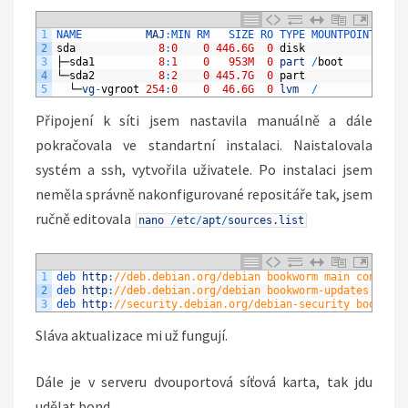
1
NAME          
MAJ
:
MIN 
RM   
SIZE 
RO 
TYPE 
MOUNTPOINTS
2
sda
8
:
0
0
446.6G
0
disk
3
├─
sda1
8
:
1
0
953M
0
part
/
boot
4
└─
sda2
8
:
2
0
445.7G
0
part
5
└─
vg
-
vgroot
254
:
0
0
46.6G
0
lvm
/
Připojení k síti jsem nastavila manuálně a dále
pokračovala ve standartní instalaci. Naistalovala
systém a ssh, vytvořila uživatele. Po instalaci jsem
neměla správně nakonfigurované repositáře tak, jsem
ručně editovala
nano
/
etc
/
apt
/
sources
.
list
1
deb 
http
:
//deb.debian.org/debian bookworm main contrib 
2
deb 
http
:
//deb.debian.org/debian bookworm-updates main 
3
deb 
http
:
//security.debian.org/debian-security bookworm
Sláva aktualizace mi už fungují.
Dále je v serveru dvouportová síťová karta, tak jdu
udělat bond.