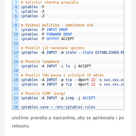
3
# Vyčistit všechna pravidla
4
iptables
-
F
5
iptables
-
X
6
iptables
-
Z
7
8
# Výchozí politika - odmítnout vše
9
iptables
-
P
INPUT 
DROP
10
iptables
-
P
FORWARD 
DROP
11
iptables
-
P
OUTPUT 
ACCEPT
12
13
# Povolit již navázaná spojení
14
iptables
-
A
INPUT
-
m
state
--
state 
ESTABLISHED
,
RELATED
15
16
# Povolit loopback
17
iptables
-
A
INPUT
-
i
lo
-
j
ACCEPT
18
19
# Povolit SSH pouze z určitých IP adres
20
iptables
-
A
INPUT
-
p
tcp
--
dport
22
-
s
xxx
.
xxx
.
xxx
.
xxx
21
iptables
-
A
INPUT
-
p
tcp
--
dport
22
-
s
xxx
.
xxx
.
xxx
.
xxx
22
23
# Povolit ICMP (ping)
24
iptables
-
A
INPUT
-
p
icmp
-
j
ACCEPT
25
26
iptables
-
save
>
/
etc
/
iptables
.
rules
uložíme pravidla a nastavíme, aby se aplikovala i po
rebootu