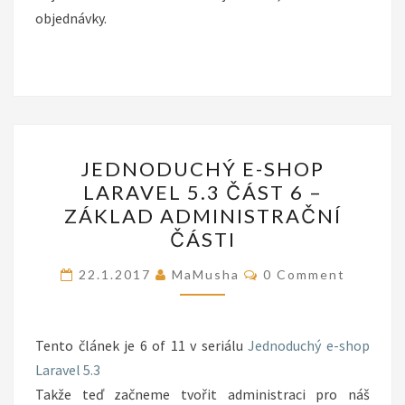
objednávky.
JEDNODUCHÝ
JEDNODUCHÝ E-SHOP
E-
LARAVEL 5.3 ČÁST 6 –
SHOP
ZÁKLAD ADMINISTRAČNÍ
LARAVEL
ČÁSTI
5.3
Comments
ČÁST
22.1.2017
MaMusha
0 Comment
6
–
Tento článek je 6 of 11 v seriálu
ZÁKLAD
Jednoduchý e-shop
Laravel 5.3
ADMINISTRAČNÍ
Takže teď začneme tvořit administraci pro náš
ČÁSTI