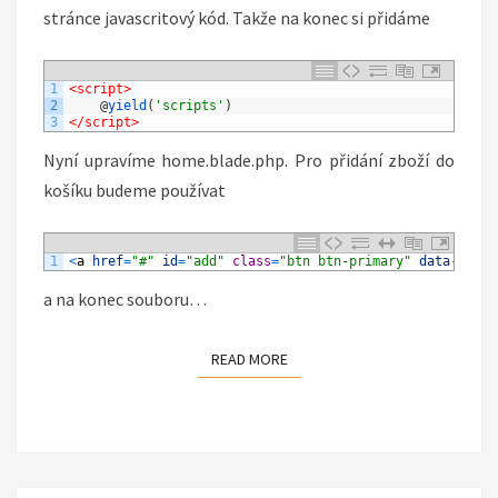
stránce javascritový kód. Takže na konec si přidáme
1
<script>
2
@
yield
(
'scripts'
)
3
</script>
Nyní upravíme home.blade.php. Pro přidání zboží do
košíku budeme používat
1
<
a
href
=
"#"
id
=
"add"
class
=
"btn btn-primary"
data
-
id
=
"{
a na konec souboru…
READ MORE
READ MORE