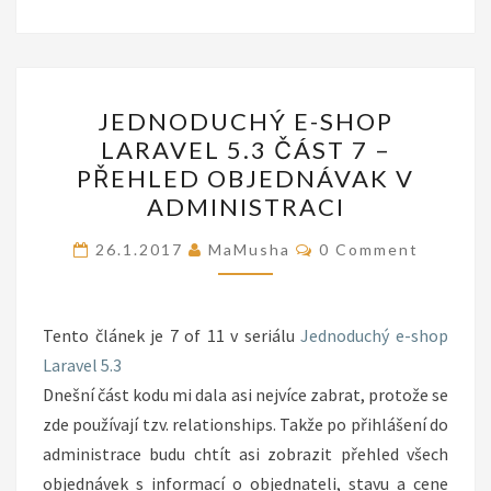
JEDNODUCHÝ
JEDNODUCHÝ E-SHOP
E-
LARAVEL 5.3 ČÁST 7 –
SHOP
PŘEHLED OBJEDNÁVAK V
LARAVEL
ADMINISTRACI
5.3
Comments
ČÁST
26.1.2017
MaMusha
0 Comment
7
–
Tento článek je 7 of 11 v seriálu
PŘEHLED
Jednoduchý e-shop
Laravel 5.3
OBJEDNÁVAK
Dnešní část kodu mi dala asi nejvíce zabrat, protože se
V
zde používají tzv. relationships. Takže po přihlášení do
ADMINISTRACI
administrace budu chtít asi zobrazit přehled všech
objednávek s informací o objednateli, stavu a cene