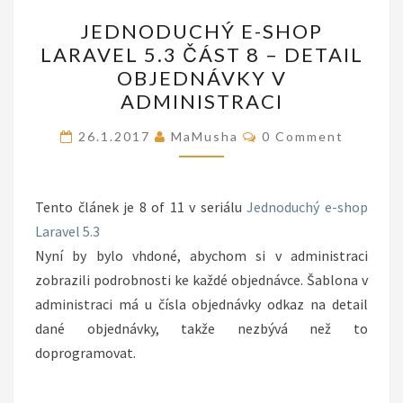
JEDNODUCHÝ
JEDNODUCHÝ E-SHOP
E-
LARAVEL 5.3 ČÁST 8 – DETAIL
SHOP
OBJEDNÁVKY V
LARAVEL
ADMINISTRACI
5.3
Comments
ČÁST
26.1.2017
MaMusha
0 Comment
8
–
Tento článek je 8 of 11 v seriálu
DETAIL
Jednoduchý e-shop
Laravel 5.3
OBJEDNÁVKY
Nyní by bylo vhdoné, abychom si v administraci
V
zobrazili podrobnosti ke každé objednávce. Šablona v
ADMINISTRACI
administraci má u čísla objednávky odkaz na detail
dané objednávky, takže nezbývá než to
doprogramovat.