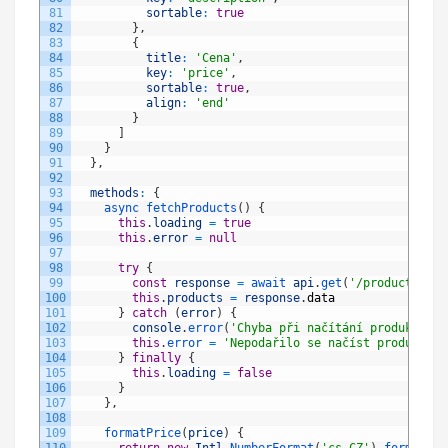
81
sortable
:
true
82
}
,
83
{
84
title
:
'Cena'
,
85
key
:
'price'
,
86
sortable
:
true
,
87
align
:
'end'
88
}
89
]
90
}
91
}
,
92
93
methods
:
{
94
async 
fetchProducts
(
)
{
95
this
.
loading
=
true
96
this
.
error
=
null
97
98
try
{
99
const
response
=
await 
api
.
get
(
'/products'
)
/
100
this
.
products
=
response
.
data
101
}
catch
(
error
)
{
102
console
.
error
(
'Chyba při načítání produktů:'
,
103
this
.
error
=
'Nepodařilo se načíst produkty. 
104
}
finally
{
105
this
.
loading
=
false
106
}
107
}
,
108
109
formatPrice
(
price
)
{