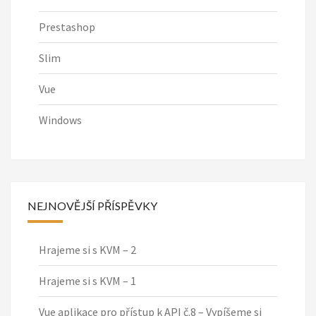
Prestashop
Slim
Vue
Windows
NEJNOVĚJŠÍ PŘÍSPĚVKY
Hrajeme si s KVM – 2
Hrajeme si s KVM – 1
Vue aplikace pro přístup k API č.8 – Vypíšeme si