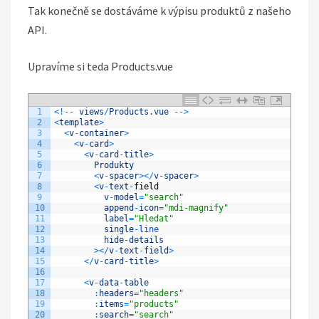
Tak konečně se dostáváme k výpisu produktů z našeho
API.
Upravíme si teda Products.vue
1
<
!
--
views
/
Products
.
vue
--
>
2
<
template
>
3
<
v
-
container
>
4
<
v
-
card
>
5
<
v
-
card
-
title
>
6
Produkty
7
<
v
-
spacer
>
<
/
v
-
spacer
>
8
<
v
-
text
-
field
9
v
-
model
=
"search"
10
append
-
icon
=
"mdi-magnify"
11
label
=
"Hledat"
12
single
-
line
13
hide
-
details
14
>
<
/
v
-
text
-
field
>
15
<
/
v
-
card
-
title
>
16
17
<
v
-
data
-
table
18
:
headers
=
"headers"
19
:
items
=
"products"
20
:
search
=
"search"