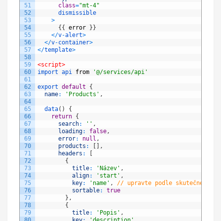
51
class
=
"mt-4"
52
dismissible
53
>
54
{
{
error
}
}
55
<
/
v
-
alert
>
56
<
/
v
-
container
>
57
<
/
template
>
58
59
<script>
60
import 
api 
from
'@/services/api'
61
62
export
default
{
63
name
:
'Products'
,
64
65
data
(
)
{
66
return
{
67
search
:
''
,
68
loading
:
false
,
69
error
:
null
,
70
products
:
[
]
,
71
headers
:
[
72
{
73
title
:
'Název'
,
74
align
:
'start'
,
75
key
:
'name'
,
// upravte podle skutečného ná
76
sortable
:
true
77
}
,
78
{
79
title
:
'Popis'
,
80
key
:
'description'
,