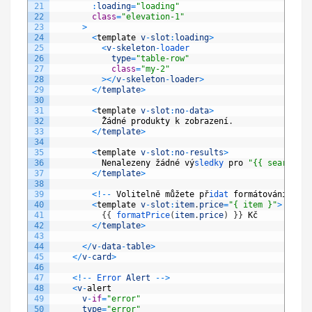
21
:
loading
=
"loading"
22
class
=
"elevation-1"
23
>
24
<
template
v
-
slot
:
loading
>
25
<
v
-
skeleton
-
loader
26
type
=
"table-row"
27
class
=
"my-2"
28
>
<
/
v
-
skeleton
-
loader
>
29
<
/
template
>
30
31
<
template
v
-
slot
:
no
-
data
>
32
Žá
dn
é
produkty
k
zobrazen
í
.
33
<
/
template
>
34
35
<
template
v
-
slot
:
no
-
results
>
36
Nenalezeny
žá
dn
é
v
ý
sledky 
pro
"{{ search }}
37
<
/
template
>
38
39
<
!
--
Voliteln
ě
m
ůž
ete
p
ř
idat 
form
á
tov
á
n
í
pro 
40
<
template
v
-
slot
:
item
.
price
=
"{ item }"
>
41
{
{
formatPrice
(
item
.
price
)
}
}
K
č
42
<
/
template
>
43
44
<
/
v
-
data
-
table
>
45
<
/
v
-
card
>
46
47
<
!
--
Error 
Alert
--
>
48
<
v
-
alert
49
v
-
if
=
"error"
50
type
=
"error"