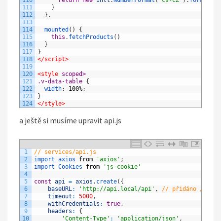
110
return
new
Intl
.
NumberFormat
(
'cs-CZ'
)
.
format
(
pr
111
}
112
}
,
113
114
mounted
(
)
{
115
this
.
fetchProducts
(
)
116
}
117
}
118
</script>
119
120
<style 
scoped>
121
.v-data-table 
{
122
width
:
100%
;
123
}
124
</style>
a ještě si musíme upravit api.js
1
// services/api.js
2
import 
axios 
from
'axios'
;
3
import 
Cookies 
from
'js-cookie'
4
5
const
api
=
axios
.
create
(
{
6
baseURL
:
'http://api.local/api'
,
// přidáno /api d
7
timeout
:
5000
,
8
withCredentials
:
true
,
9
headers
:
{
10
'Content-Type'
:
'application/json'
,