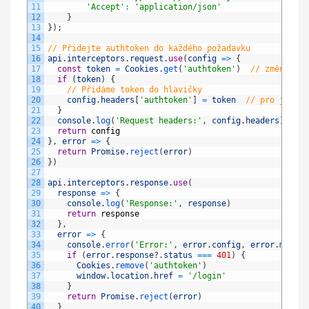
11
'Accept'
:
'application/json'
12
}
13
}
)
;
14
15
// Přidejte authtoken do každého požadavku
16
api
.
interceptors
.
request
.
use
(
config
=
>
{
17
const
token
=
Cookies
.
get
(
'authtoken'
)
// změněno z
18
if
(
token
)
{
19
// Přidáme token do hlavičky
20
config
.
headers
[
'authtoken'
]
=
token
// pro jistot
21
}
22
console
.
log
(
'Request headers:'
,
config
.
headers
)
// 
23
return
config
24
}
,
error
=
>
{
25
return
Promise
.
reject
(
error
)
26
}
)
27
28
api
.
interceptors
.
response
.
use
(
29
response
=
>
{
30
console
.
log
(
'Response:'
,
response
)
31
return
response
32
}
,
33
error
=
>
{
34
console
.
error
(
'Error:'
,
error
.
config
,
error
.
messag
35
if
(
error
.
response
?
.
status
===
401
)
{
36
Cookies
.
remove
(
'authtoken'
)
37
window
.
location
.
href
=
'/login'
38
}
39
return
Promise
.
reject
(
error
)
40
}