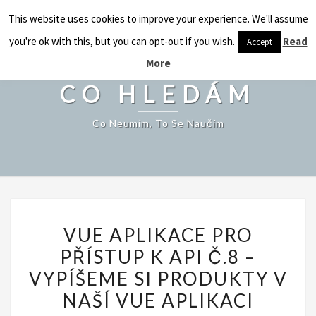
CO HLEDÁM
This website uses cookies to improve your experience. We'll assume
Togg
navig
you're ok with this, but you can opt-out if you wish.
Read
Accept
More
CO HLEDÁM
Co Neumím, To Se Naučím
VUE
VUE APLIKACE PRO
APLIKACE
PŘÍSTUP K API Č.8 –
PRO
VYPÍŠEME SI PRODUKTY V
PŘÍSTUP
K
NAŠÍ VUE APLIKACI
API