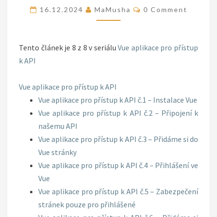
Comments
16.12.2024
MaMusha
0 Comment
Č.8
–
VYPÍŠEME
Tento článek je 8 z 8 v seriálu
Vue aplikace pro přístup
SI
k API
PRODUKTY
V
Vue aplikace pro přístup k API
NAŠÍ
Vue aplikace pro přístup k API č.1 – Instalace Vue
VUE
Vue aplikace pro přístup k API č.2 – Připojení k
APLIKACI
našemu API
Vue aplikace pro přístup k API č.3 – Přidáme si do
Vue stránky
Vue aplikace pro přístup k API č.4 – Přihlášení ve
Vue
Vue aplikace pro přístup k API č.5 – Zabezpečení
stránek pouze pro přihlášené