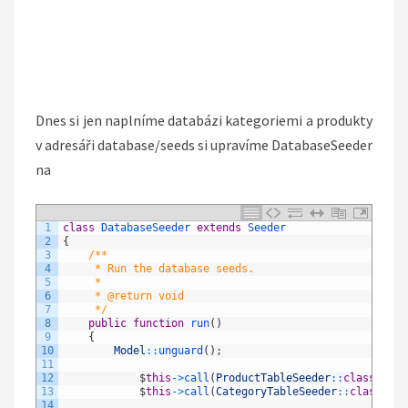
Dnes si jen naplníme databázi kategoriemi a produkty
v adresáři database/seeds si upravíme DatabaseSeeder
na
1
class
DatabaseSeeder
extends
Seeder
2
{
3
/**
4
     * Run the database seeds.
5
     *
6
     * @return void
7
     */
8
public
function
run
(
)
9
{
10
Model
::
unguard
(
)
;
11
12
$
this
->
call
(
ProductTableSeeder
::
class
)
;
13
$
this
->
call
(
CategoryTableSeeder
::
class
)
;
14