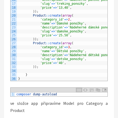
17
'slug'
=
>
'treking_ponozky'
,
18
'price'
=
>
'13.40'
,
19
)
)
;
20
Product
::
create
(
array
(
21
'category_id'
=
>
2
,
22
'name'
=
>
'Dámské ponožky'
,
23
'description'
=
>
'Nádeherné dámské ponožky n
24
'slug'
=
>
'damske_ponožky'
,
25
'price'
=
>
'25.50'
,
26
)
)
;
27
Product
::
create
(
array
(
28
'category_id'
=
>
3
,
29
'name'
=
>
'Dětské ponožky'
,
30
'description'
=
>
'Nádeherné dětské ponožky n
31
'slug'
=
>
'detske_ponozky'
,
32
'price'
=
>
'40'
,
33
)
)
;
34
35
}
36
}
1
composer 
dump
-
autoload
ve složce app připravíme Model pro Category a
Product