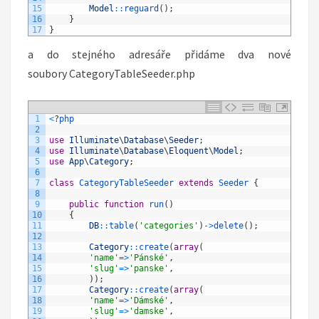
15
Model
::
reguard
(
)
;
16
}
17
}
a do stejného adresáře přidáme dva nové
soubory CategoryTableSeeder.php
1
<
?
php
2
3
use
Illuminate
\
Database
\
Seeder
;
4
use
Illuminate
\
Database
\
Eloquent
\
Model
;
5
use
App
\
Category
;
6
7
class
CategoryTableSeeder
extends
Seeder
{
8
9
public
function
run
(
)
10
{
11
DB
::
table
(
'categories'
)
->
delete
(
)
;
12
13
Category
::
create
(
array
(
14
'name'
=
>
'Pánské'
,
15
'slug'
=
>
'panske'
,
16
)
)
;
17
Category
::
create
(
array
(
18
'name'
=
>
'Dámské'
,
19
'slug'
=
>
'damske'
,