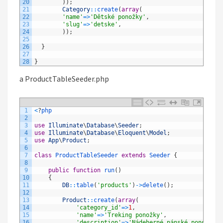
20
)
)
;
21
Category
::
create
(
array
(
22
'name'
=
>
'Dětské ponožky'
,
23
'slug'
=
>
'detske'
,
24
)
)
;
25
26
}
27
28
}
a ProductTableSeeder.php
1
<
?
php
2
3
use
Illuminate
\
Database
\
Seeder
;
4
use
Illuminate
\
Database
\
Eloquent
\
Model
;
5
use
App
\
Product
;
6
7
class
ProductTableSeeder
extends
Seeder
{
8
9
public
function
run
(
)
10
{
11
DB
::
table
(
'products'
)
->
delete
(
)
;
12
13
Product
::
create
(
array
(
14
'category_id'
=
>
1
,
15
'name'
=
>
'Treking ponožky'
,
16
'description'
=
>
'Nádeherné pánské ponožky n