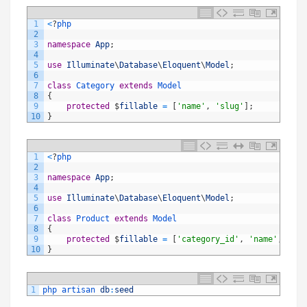
1
<
?
php
2
3
namespace
App
;
4
5
use
Illuminate
\
Database
\
Eloquent
\
Model
;
6
7
class
Category
extends
Model
8
{
9
protected
$
fillable
=
[
'name'
,
'slug'
]
;
10
}
1
<
?
php
2
3
namespace
App
;
4
5
use
Illuminate
\
Database
\
Eloquent
\
Model
;
6
7
class
Product
extends
Model
8
{
9
protected
$
fillable
=
[
'category_id'
,
'name'
,
'slu
10
}
1
php 
artisan 
db
:
seed