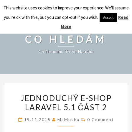
CO HLEDÁM
This website uses cookies to improve your experience. We'll assume
Togg
navig
you're ok with this, but you can opt-out if you wish.
Read
Accept
More
CO HLEDÁM
Co Neumím, To Se Naučím
JEDNODUCHÝ
JEDNODUCHÝ E-SHOP
E-
LARAVEL 5.1 ČÁST 2
SHOP
LARAVEL
Comments
19.11.2015
MaMusha
0 Comment
5.1
ČÁST